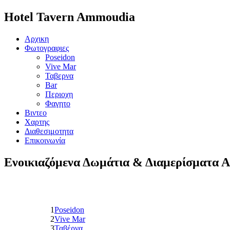
Hotel Tavern Ammoudia
Αρχικη
Φωτογραφιες
Poseidon
Vive Mar
Ταβερνα
Bar
Περιοχη
Φαγητο
Βιντεο
Χαρτης
Διαθεσιμοτητα
Επικοινωνία
Ενοικιαζόμενα Δωμάτια & Διαμερίσματα 
1
Poseidon
2
Vive Mar
3
Ταβέρνα