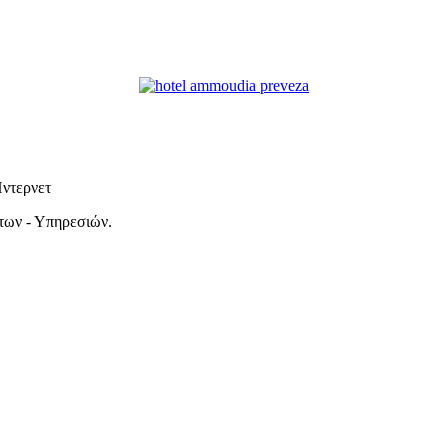
Ίντερνετ
των - Υπηρεσιών.