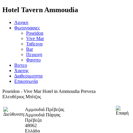
Hotel Tavern Ammoudia
Αρχικη
Φωτογραφιες
Poseidon
Vive Mar
Ταβερνα
Bar
Περιοχη
Φαγητο
Βιντεο
Χαρτης
Διαθεσιμοτητα
Επικοινωνία
Poseidon - Vive Mar Hotel in Ammoudia Preveza
Ελευθέριος Μπίτζος
Αμμουδιά Πρέβεζας
Αμμουδιά Πάργας
Πρέβεζα
48062
Ελλάδα